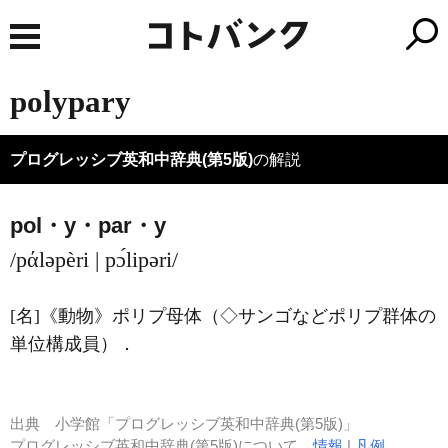
polypary
プログレッシブ英和中辞典(第5版)
の解説
pol・y・par・y
/pάləpèri | pɔ́lipəri/
[名]
《動物》
ポリプ母体（◇サンゴなどポリプ群体の
単位構成員）
．
出典
小学館「プログレッシブ英和中辞典(第5版)」
プログレッシブ英和中辞典(第5版)について
情報
|
凡例