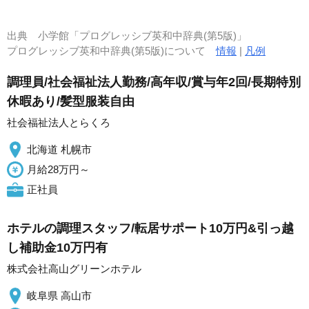
出典
小学館「プログレッシブ英和中辞典(第5版)」
プログレッシブ英和中辞典(第5版)について
情報
|
凡例
調理員/社会福祉法人勤務/高年収/賞与年2回/長期特別
休暇あり/髪型服装自由
社会福祉法人とらくろ
北海道 札幌市
月給28万円～
正社員
ホテルの調理スタッフ/転居サポート10万円&引っ越
し補助金10万円有
株式会社高山グリーンホテル
岐阜県 高山市