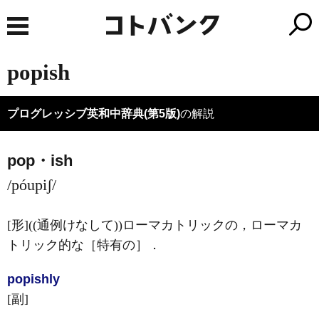
popish
プログレッシブ英和中辞典(第5版)
の解説
pop・ish
/póupiʃ/
[形]
((通例けなして))ローマカトリックの，ローマカ
トリック的な［特有の］
．
popish
ly
[副]