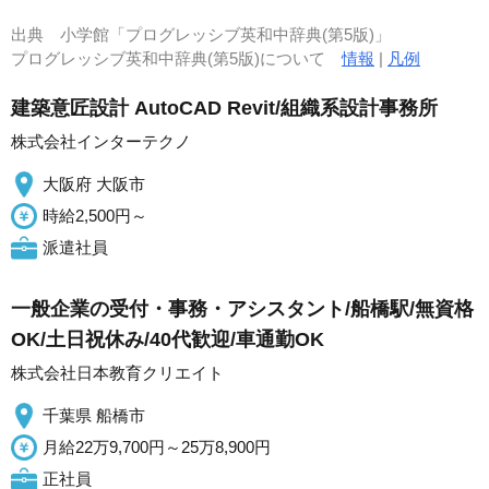
出典
小学館「プログレッシブ英和中辞典(第5版)」
プログレッシブ英和中辞典(第5版)について
情報
|
凡例
建築意匠設計 AutoCAD Revit/組織系設計事務所
株式会社インターテクノ
大阪府 大阪市
時給2,500円～
派遣社員
一般企業の受付・事務・アシスタント/船橋駅/無資格
OK/土日祝休み/40代歓迎/車通勤OK
株式会社日本教育クリエイト
千葉県 船橋市
月給22万9,700円～25万8,900円
正社員