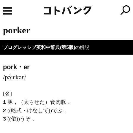
porker
プログレッシブ英和中辞典(第5版)
の解説
pork・er
/pɔ́ː
r
kə
r
/
[名]
1
豚，（太らせた）食肉豚
．
2
((略式・けなして))でぶ
．
3
((俗))うそ
．