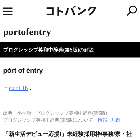
portofentry
プログレッシブ英和中辞典(第5版)
の解説
pòrt of éntry
＝
port1 1b
．
出典
小学館「プログレッシブ英和中辞典(第5版)」
プログレッシブ英和中辞典(第5版)について
情報
|
凡例
「新生活デビュー応援!」未経験採用枠/事務/寮・社