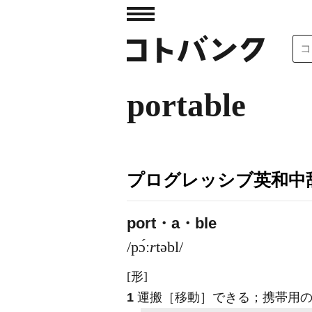
portable
プログレッシブ英和中辞
port・a・ble
/pɔ́ː
r
təbl/
[形]
1
運搬［移動］できる；携帯用の