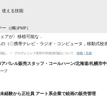
）使える技能
ヤー（
(略)
PMP）
ウェアが〉移植可能な
．
もの（◇携帯テレビ・ラジオ・コンピュータ，移動式校
版)」
プログレッシブ英和中辞典(第5版)について
情報
|
凡例
他/アパレル販売スタッフ・コールハーン/北海道/札幌市
ループ
遣未経験から正社員 アート系企業で絵画の販売管理