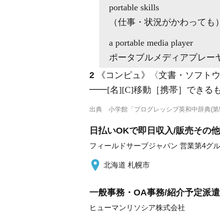
portable
skills
（仕事・状況がかわっても
a
portable
media player
ポータブルメディアプレー
2
《コンピュ》
〈文書・ソフト
━━
[名]
[C]
移動［携帯］できる
出典
小学館「プログレッシブ英和中辞典(第5
日払いOKで即日収入/販売その
フィールドサーブジャパン 営業第4グ
北海道 札幌市
一般事務・OA事務/紹介予定派
ヒューマンリソシア株式会社