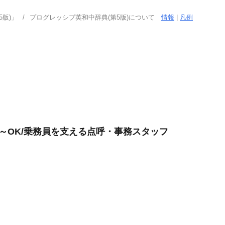
版)」
プログレッシブ英和中辞典(第5版)について
情報
|
凡例
日～OK/乗務員を支える点呼・事務スタッフ