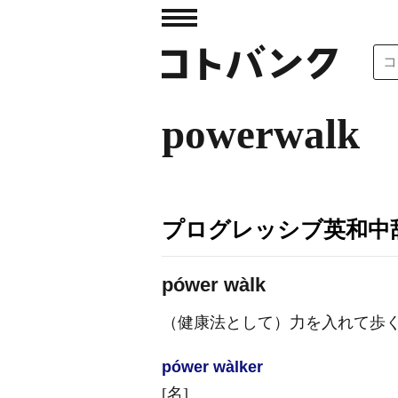
powerwalk
プログレッシブ英和中辞
pówer wàlk
（健康法として）力を入れて歩
pówer wàlker
[名]