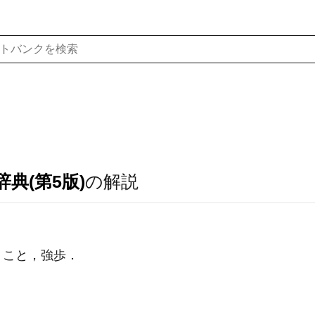
典(第5版)
の解説
くこと，強歩
．