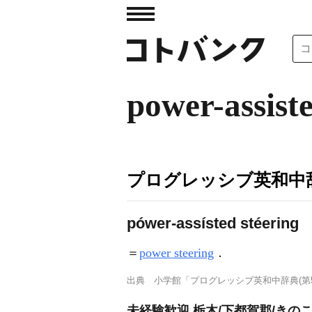
power-assist
プログレッシブ英和中辞
pówer-assísted stéering
＝
power steering
．
出典
小学館「プログレッシブ英和中辞典(第5
未経験歓迎 栃木/下都賀郡/きの