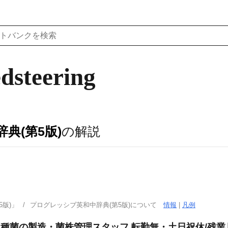
edsteering
典(第5版)
の解説
版)」
プログレッシブ英和中辞典(第5版)について
情報
|
凡例
こ種菌の製造・菌株管理スタッフ 転勤無・土日祝休/残業