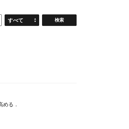
すべて
高める
．