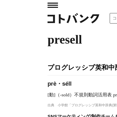
presell
プログレッシブ英和中辞
prè・séll
[動]
（-sold）
不規則動詞活用表 pres
出典
小学館「プログレッシブ英和中辞典(第5
SNSマーケティング/制作チー