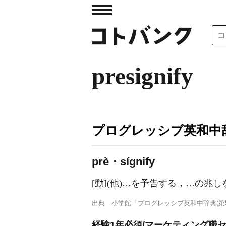
presignify
プログレッシブ英和中辞
prè・sígnify
[動]
(他)
…を予告する，…の兆し
出典
小学館「プログレッシブ英和中辞典(第5
経験1年必須/マーケティング職