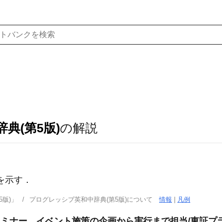
典(第5版)
の解説
を示す
．
版)」
プログレッシブ英和中辞典(第5版)について
情報
|
凡例
セミナー、イベント施策の企画から実行まで担当/東証プ