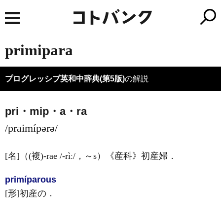
primipara
プログレッシブ英和中辞典(第5版)
の解説
pri・mip・a・ra
/praimípərə/
[名]
（
(複)
-rae
/-rìː/
，～s）
《産科》
初産婦
．
primíparous
[形]
初産の
．