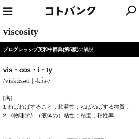
viscosity
プログレッシブ英和中辞典(第5版)
の解説
vis・cos・i・ty
/viskάsəti | -kɔ́s-/
[名]
1
ねばねばすること，粘着性；ねばねばする物質
．
2
《物理学》
（液体の）粘性；粘度，粘性率
．