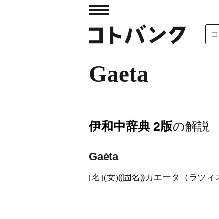
Gaeta
伊和中辞典 2版
の解説
Gaéta
[名](女)⸨固名⸩ガエータ（ラツ