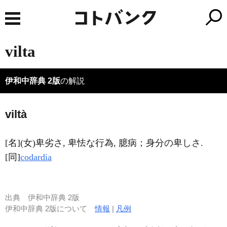
vilta
伊和中辞典 2版
の解説
viltà
[名](女)卑劣さ, 卑怯な行為, 臆病；身分の卑しさ.
[同]
codardia
出典
伊和中辞典 2版
伊和中辞典 2版について
情報
|
凡例