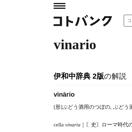
vinario
伊和中辞典 2版
の解説
vinàrio
[形]ぶどう酒用のつぼの, ぶどう
cella
vinaria
｜〘史〙ローマ時代の