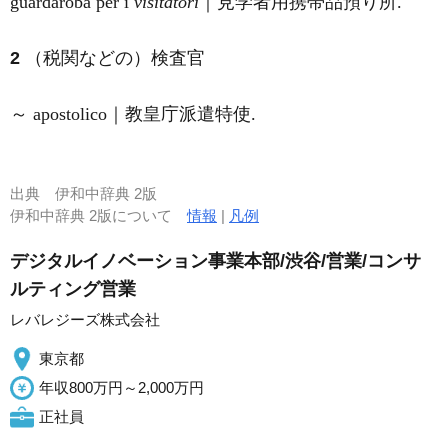
guardaroba per i
visitatori
｜見学者用携帯品預り所.
2
（税関などの）検査官
～ apostolico｜教皇庁派遣特使.
出典
伊和中辞典 2版
伊和中辞典 2版について
情報
|
凡例
デジタルイノベーション事業本部/渋谷/営業/コンサ
ルティング営業
レバレジーズ株式会社
東京都
年収800万円～2,000万円
正社員