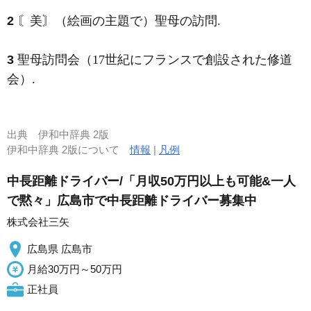
2
〘美〙（絵画の主題で）聖母の訪問.
3
聖母訪問会（17世紀にフランスで創設された修道
会）.
出典
伊和中辞典 2版
伊和中辞典 2版について
情報
|
凡例
中長距離ドライバー/「月収50万円以上も可能&一人
で黙々」広島市で中長距離ドライバー募集中
株式会社三矢
広島県 広島市
月給30万円～50万円
正社員