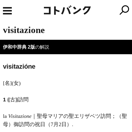
visitazione
伊和中辞典 2版
の解説
visitazióne
[名](女)
1
⸨古⸩訪問
la
Visitazione
｜聖母マリアの聖エリザベツ訪問；（聖
母）御訪問の祝日（7月2日）.