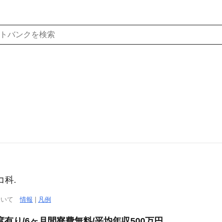
コ科.
について
情報
|
凡例
有り/6ヶ月間寮費無料/平均年収500万円