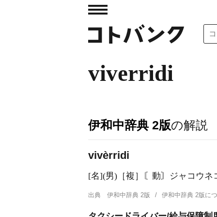
viverridi
伊和中辞典 2版
の解説
vivèrridi
[名](男)［複］〘動〙ジャコウネ
出典
伊和中辞典 2版
伊和中辞典 2版
タクシードライバー/給与保障制度