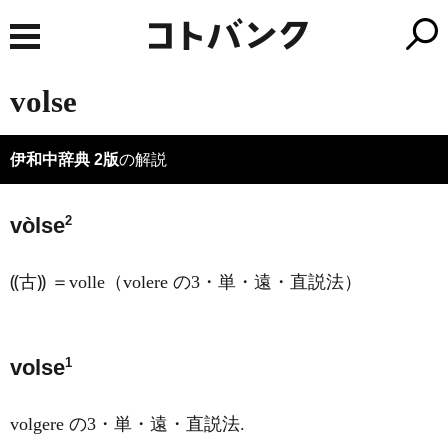
volse
伊和中辞典 2版
の解説
2
vòlse
⸨古⸩ ＝volle（volere の3・単・遠・直説法）
1
volse
volgere の3・単・遠・直説法.