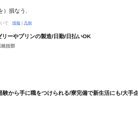
を）損なう.
について
情報
|
凡例
リーやプリンの製造/日勤/日払いOK
業統括部
経験から手に職をつけられる/寮完備で新生活にも/大手