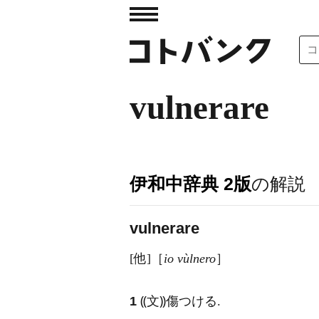
vulnerare
伊和中辞典 2版
の解説
vulnerare
[他]［
io vùlnero
］
1
⸨文⸩傷つける.