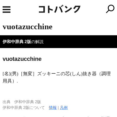
vuotazucchine
伊和中辞典 2版
の解説
vuotazucchine
[名](男)［無変］ズッキーニの芯(しん)抜き器（調理
用具）.
出典
伊和中辞典 2版
伊和中辞典 2版について
情報
|
凡例