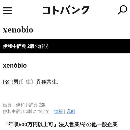
xenobio
伊和中辞典 2版
の解説
xenòbio
[名](男)〘生〙異種共生.
出典
伊和中辞典 2版
伊和中辞典 2版について
情報
|
凡例
「年収500万円以上可」法人営業/その他一般企業