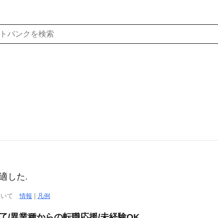
適した.
について
情報
|
凡例
終了/異業種からの転職応援/未経験OK