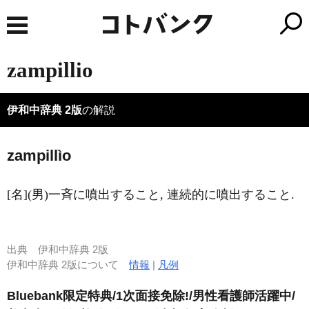
zampillio
伊和中辞典 2版
の解説
zampillìo
[名](男)一斉に噴出すること, 連続的に噴出すること.
出典
伊和中辞典 2版
伊和中辞典 2版について
情報
|
凡例
Bluebank限定特典/1次面接免除!/男性看護師活躍中/