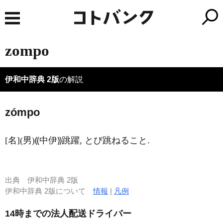
zompo
伊和中辞典 2版
の解説
zómpo
[名](男)⸨中伊⸩跳躍, とび跳ねること.
出典
伊和中辞典 2版
伊和中辞典 2版について
情報
|
凡例
14時までの法人配送ドライバー