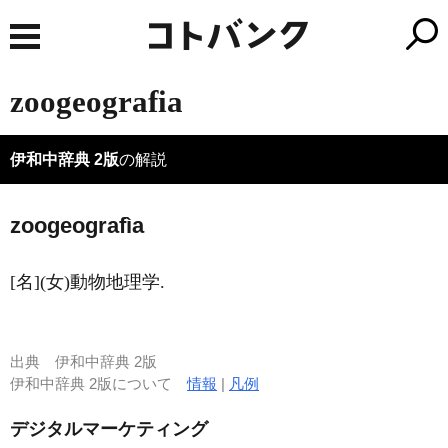
zoogeografia
伊和中辞典 2版
の解説
zoogeografìa
[名](女)動物地理学.
出典
伊和中辞典 2版
伊和中辞典 2版について
情報
|
凡例
デジタルマーケティング