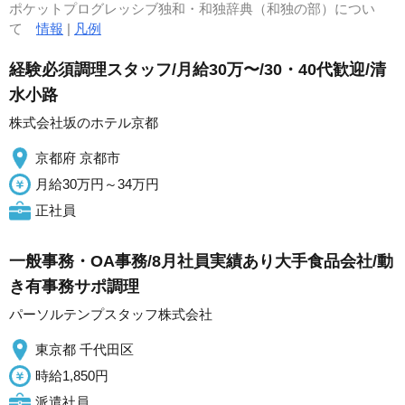
ポケットプログレッシブ独和・和独辞典（和独の部）につい
て
情報
|
凡例
経験必須調理スタッフ/月給30万〜/30・40代歓迎/清
水小路
株式会社坂のホテル京都
京都府 京都市
月給30万円～34万円
正社員
一般事務・OA事務/8月社員実績あり大手食品会社/動
き有事務サポ調理
パーソルテンプスタッフ株式会社
東京都 千代田区
時給1,850円
派遣社員