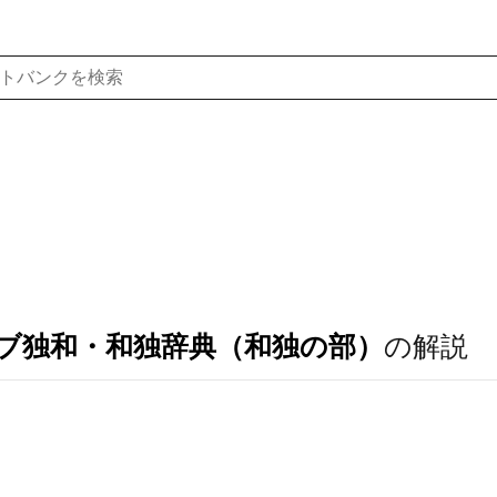
ブ独和・和独辞典（和独の部）
の解説