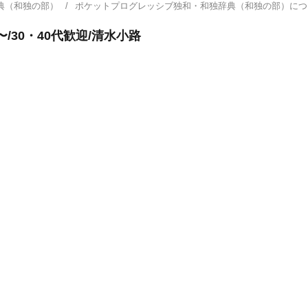
典（和独の部）
ポケットプログレッシブ独和・和独辞典（和独の部）に
/30・40代歓迎/清水小路