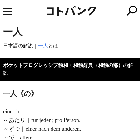
一人
日本語の解説｜
一人
とは
ポケットプログレッシブ独和・和独辞典（和独の部）
の解
説
一人《の》
eine〔r〕.
～あたり｜für jeden; pro Person.
～ずつ｜einer nach dem anderen.
～で｜allein.