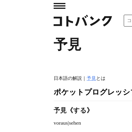
予見
日本語の解説｜
予見
とは
ポケットプログレッシ
予見《する》
voraus|sehen