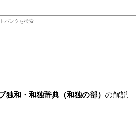
ブ独和・和独辞典（和独の部）
の解説