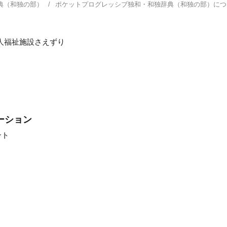
典（和独の部）
ポケットプログレッシブ独和・和独辞典（和独の部）に
人福祉施設さえずり
ーション
ント