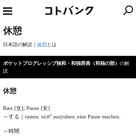
休憩
日本語の解説｜
休憩
とは
ポケットプログレッシブ独和・和独辞典（和独の部）
の解
説
休憩
Rast [女]; Pause [女]
4
～する｜rasten;
sich
aus|ruhen; eine Pause machen.
～時間