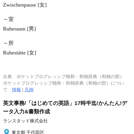
Zwischenpause [女]
～室
Ruheraum [男]
～所
Ruhestätte [女]
出典
ポケットプログレッシブ独和・和独辞典（和独の部）
ポケットプログレッシブ独和・和独辞典（和独の部）につい
て
情報
|
凡例
英文事務/「はじめての英語」17時半迄!かんたん!デ
ータ入力&書類作成
ランスタッド株式会社
東京都 千代田区