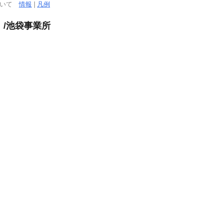
ついて
情報
|
凡例
」/池袋事業所