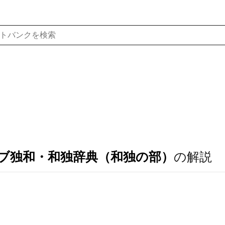
ブ独和・和独辞典（和独の部）
の解説