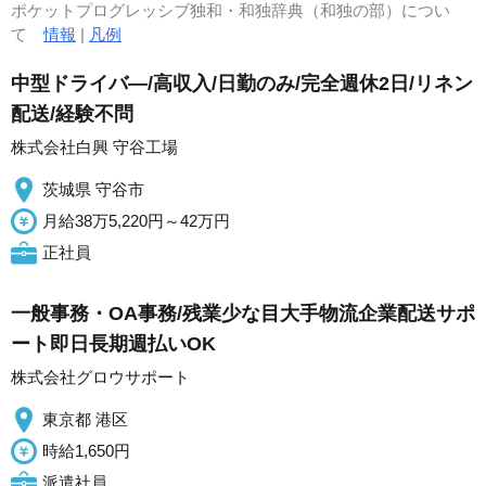
ポケットプログレッシブ独和・和独辞典（和独の部）につい
て
情報
|
凡例
中型ドライバ―/高収入/日勤のみ/完全週休2日/リネン
配送/経験不問
株式会社白興 守谷工場
茨城県 守谷市
月給38万5,220円～42万円
正社員
一般事務・OA事務/残業少な目大手物流企業配送サポ
ート即日長期週払いOK
株式会社グロウサポート
東京都 港区
時給1,650円
派遣社員