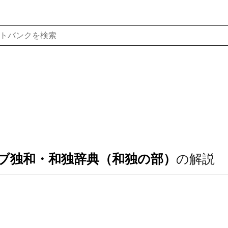
ブ独和・和独辞典（和独の部）
の解説