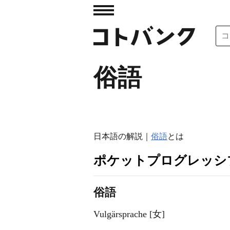
俗語
日本語の解説｜
俗語
とは
ポケットプログレッシ
俗語
Vulgärsprache [女]