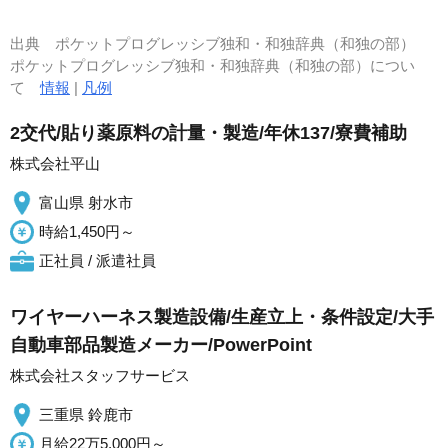
出典
ポケットプログレッシブ独和・和独辞典（和独の部）
ポケットプログレッシブ独和・和独辞典（和独の部）につい
て
情報
|
凡例
2交代/貼り薬原料の計量・製造/年休137/寮費補助
株式会社平山
富山県 射水市
時給1,450円～
正社員 / 派遣社員
ワイヤーハーネス製造設備/生産立上・条件設定/大手
自動車部品製造メーカー/PowerPoint
株式会社スタッフサービス
三重県 鈴鹿市
月給22万5,000円～