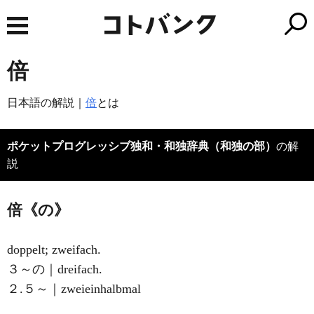
倍
日本語の解説｜
倍
とは
ポケットプログレッシブ独和・和独辞典（和独の部）
の解
説
倍《の》
doppelt; zweifach.
３～の｜dreifach.
２.５～｜zweieinhalbmal