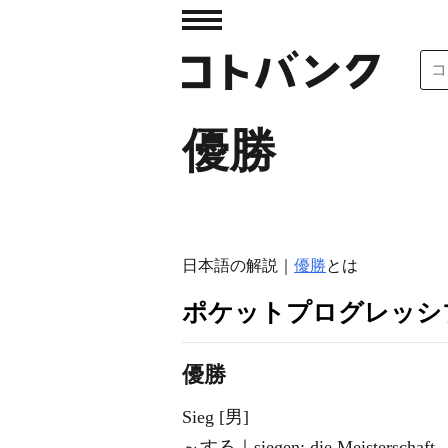
優勝
日本語の解説｜
優勝
とは
ポケットプログレッシ
優勝
Sieg [男]
～する｜siegen; die Meisterschaft 