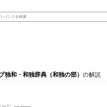
ブ独和・和独辞典（和独の部）
の解説
+3
〔in
〕 gewinnen.