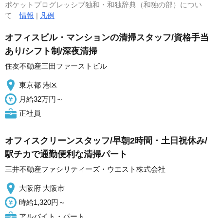
ポケットプログレッシブ独和・和独辞典（和独の部）につい
て
情報
|
凡例
オフィスビル・マンションの清掃スタッフ/資格手当
あり/シフト制/深夜清掃
住友不動産三田ファーストビル
東京都 港区
月給32万円～
正社員
オフィスクリーンスタッフ/早朝2時間・土日祝休み/
駅チカで通勤便利な清掃パート
三井不動産ファシリティーズ・ウエスト株式会社
大阪府 大阪市
時給1,320円～
アルバイト・パート