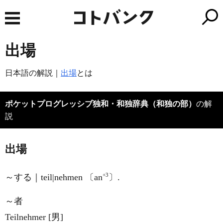
出場
日本語の解説｜
出場
とは
ポケットプログレッシブ独和・和独辞典（和独の部）
の解
説
出場
+3
～する｜teil|nehmen 〔an
〕.
～者
Teilnehmer [男]