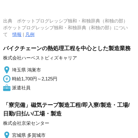
出典
ポケットプログレッシブ独和・和独辞典（和独の部）
ポケットプログレッシブ独和・和独辞典（和独の部）につい
て
情報
|
凡例
バイクチェーンの熱処理工程を中心とした製造業務
株式会社ハーベストビィズキャリア
埼玉県 鴻巣市
時給1,700円～2,125円
派遣社員
「寮完備」磁気テープ製造工程/即入寮/製造・工場/
日勤/日払い/工場・製造
株式会社京栄センター
宮城県 多賀城市