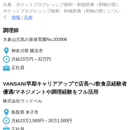
出典
ポケットプログレッシブ独和・和独辞典（和独の部）
ポケットプログレッシブ独和・和独辞典（和独の部）につい
て
情報
|
凡例
調理師
大倉山元気の泉保育園No.203906
神奈川県 横浜市
月給23万円～32万円
正社員
VANSAN/早期キャリアアップで店長へ/飲食店経験者
優遇/マネジメントや調理経験をフル活用
株式会社ウッドベル
鳥取県 米子市
月給23万1,500円～26万1,500円
正社員