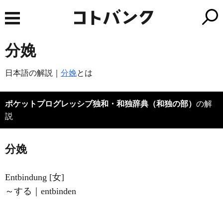
分娩
日本語の解説｜
分娩
とは
ポケットプログレッシブ独和・和独辞典（和独の部）
の解
説
分娩
Entbindung [女]
～する｜entbinden