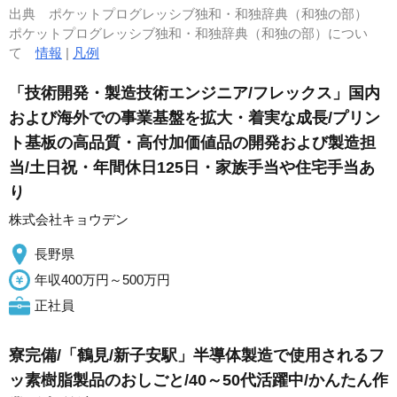
出典
ポケットプログレッシブ独和・和独辞典（和独の部）
ポケットプログレッシブ独和・和独辞典（和独の部）につい
て
情報
|
凡例
「技術開発・製造技術エンジニア/フレックス」国内
および海外での事業基盤を拡大・着実な成長/プリン
ト基板の高品質・高付加価値品の開発および製造担
当/土日祝・年間休日125日・家族手当や住宅手当あ
り
株式会社キョウデン
長野県
年収400万円～500万円
正社員
寮完備/「鶴見/新子安駅」半導体製造で使用されるフ
ッ素樹脂製品のおしごと/40～50代活躍中/かんたん作