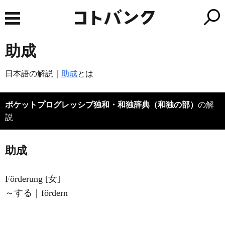
助成
日本語の解説｜
助成
とは
ポケットプログレッシブ独和・和独辞典（和独の部）
の解
説
助成
Förderung [女]
～する｜fördern