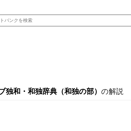
ブ独和・和独辞典（和独の部）
の解説