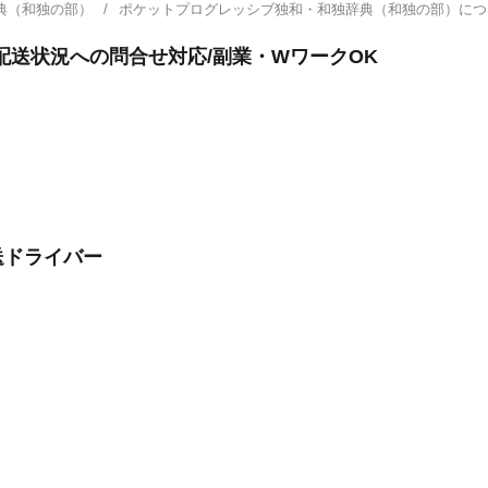
典（和独の部）
ポケットプログレッシブ独和・和独辞典（和独の部）に
配送状況への問合せ対応/副業・WワークOK
送ドライバー