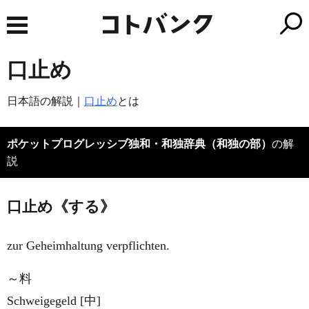
口止め
日本語の解説｜
口止め
とは
ポケットプログレッシブ独和・和独辞典（和独の部）
の解
説
口止め《する》
zur Geheimhaltung verpflichten.
～料
Schweigegeld [中]