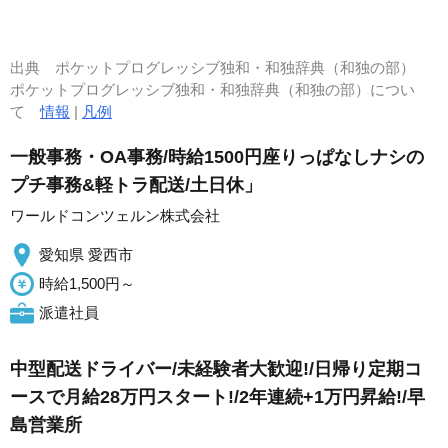
出典
ポケットプログレッシブ独和・和独辞典（和独の部）
ポケットプログレッシブ独和・和独辞典（和独の部）につい
て
情報
|
凡例
一般事務・OA事務/時給1500円座りっぱなしナシの
プチ事務&軽トラ配送/土日休」
ワールドコンツェルン株式会社
愛知県 愛西市
時給1,500円～
派遣社員
中型配送ドライバー/未経験者大歓迎!/日帰り定期コ
ースで月給28万円スタート!/2年連続+1万円昇給!/早
島営業所