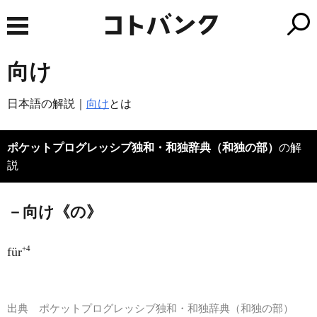
向け
日本語の解説｜
向け
とは
ポケットプログレッシブ独和・和独辞典（和独の部）
の解
説
－向け《の》
+4
für
出典
ポケットプログレッシブ独和・和独辞典（和独の部）