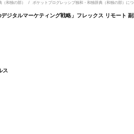
典（和独の部）
ポケットプログレッシブ独和・和独辞典（和独の部）に
デジタルマーケティング戦略」フレックス リモート 副
ルス