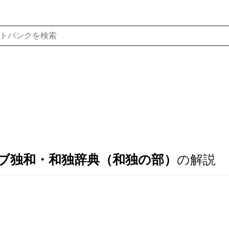
ブ独和・和独辞典（和独の部）
の解説