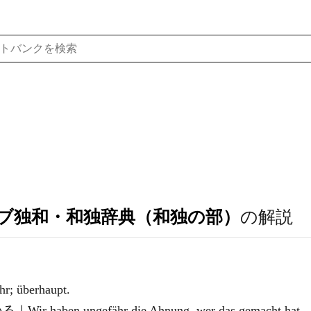
ブ独和・和独辞典（和独の部）
の解説
r; überhaupt.
n ungefähr die Ahnung, wer das gemacht hat.