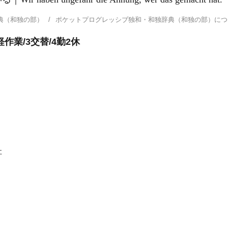
典（和独の部）
ポケットプログレッシブ独和・和独辞典（和独の部）に
作業/3交替/4勤2休
社