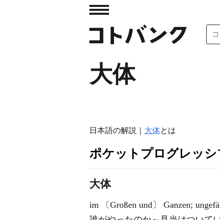
大体
日本語の解説｜
大体
とは
ポケットプログレッシ
大体
im 〔Großen und〕 Ganzen; ungefäh
誰がやったのか～見当はついている｜Wir habe