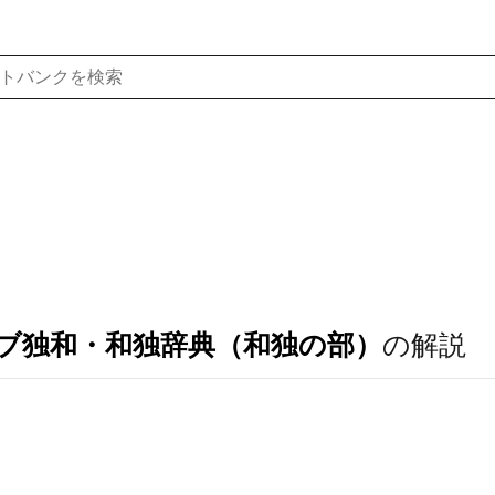
ブ独和・和独辞典（和独の部）
の解説