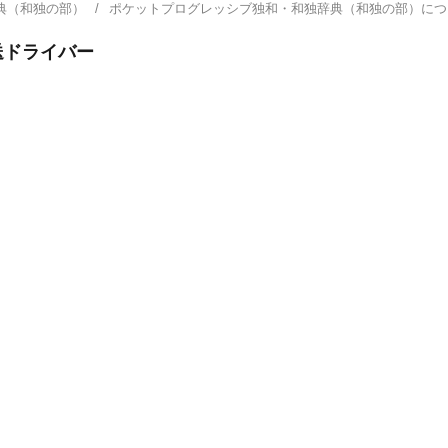
典（和独の部）
ポケットプログレッシブ独和・和独辞典（和独の部）に
送ドライバー