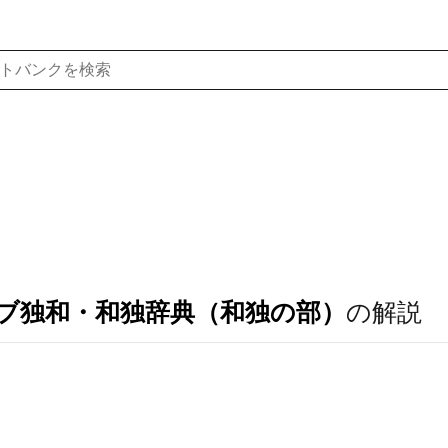
ブ独和・和独辞典（和独の部）
の解説