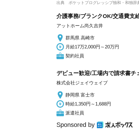
出典
ポケットプログレッシブ独和・和独辞
介護事務/ブランクOK/交通費支
アットホーム尚久吉井
群馬県 高崎市
月給17万2,000円～20万円
契約社員
デビュー歓迎/工場内で請求書チ
株式会社ジェイウェイブ
静岡県 富士市
時給1,350円～1,688円
派遣社員
Sponsored by