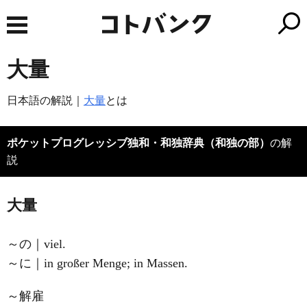
大量
日本語の解説｜
大量
とは
ポケットプログレッシブ独和・和独辞典（和独の部）
の解
説
大量
～の｜viel.
～に｜in großer Menge; in Massen.
～解雇