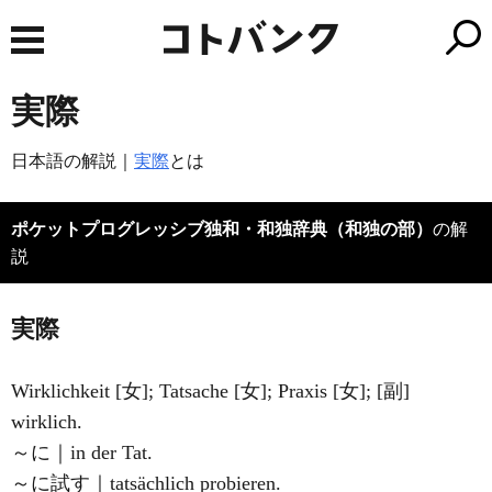
実際
日本語の解説｜
実際
とは
ポケットプログレッシブ独和・和独辞典（和独の部）
の解
説
実際
Wirklichkeit [女]; Tatsache [女]; Praxis [女]; [副]
wirklich.
～に｜in der Tat.
～に試す｜tatsächlich probieren.