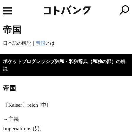
帝国
日本語の解説｜
帝国
とは
ポケットプログレッシブ独和・和独辞典（和独の部）
の解
説
帝国
〔Kaiser〕reich [中]
～主義
Imperialimus [男]